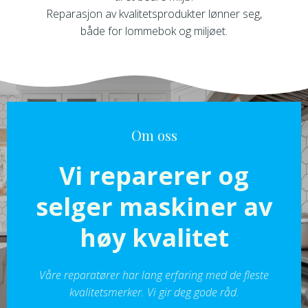
Reparasjon av kvalitetsprodukter lønner seg,
både for lommebok og miljøet.
Om oss
Vi reparerer og
selger maskiner av
høy kvalitet
Våre reparatører har lang erfaring med de fleste
kvalitetsmerker. Vi gir deg gode råd.