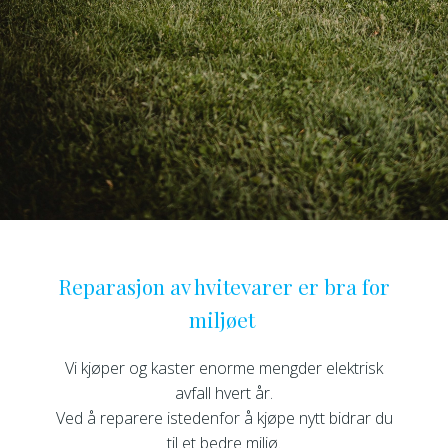
Reparasjon av hvitevarer er bra for
miljøet
Vi kjøper og kaster enorme mengder elektrisk
avfall hvert år.
Ved å reparere istedenfor å kjøpe nytt bidrar du
til et bedre miljø.